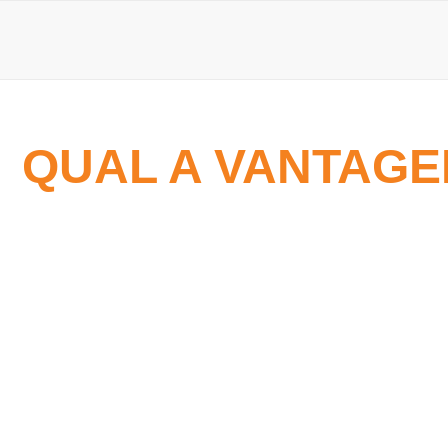
QUAL A VANTAGE
9 de setembro de 2025
Por que investir no transformador de solda? Conheça 