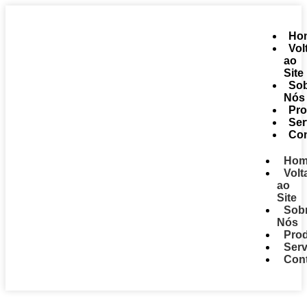
Ho
Vol
ao
Site
So
Nós
Pro
Ser
Con
Hom
Volt
ao
Site
Sob
Nós
Pro
Serv
Con