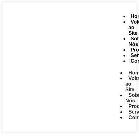
Ho
Vol
ao
Site
So
Nós
Pro
Ser
Con
Hom
Volt
ao
Site
Sob
Nós
Pro
Serv
Con