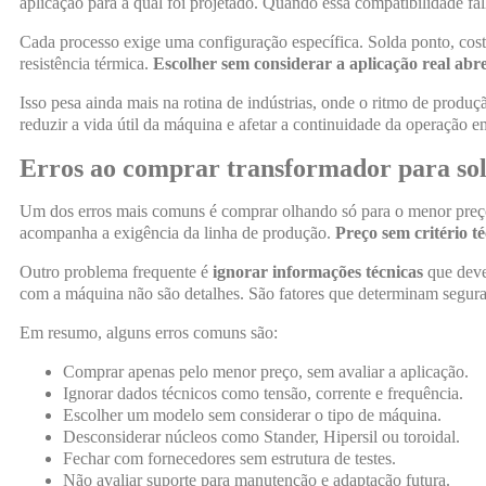
aplicação para a qual foi projetado. Quando essa compatibilidade fal
Cada processo exige uma configuração específica. Solda ponto, costu
resistência térmica.
Escolher sem considerar a aplicação real abre
Isso pesa ainda mais na rotina de indústrias, onde o ritmo de produ
reduzir a vida útil da máquina e afetar a continuidade da operação 
Erros ao comprar transformador para s
Um dos erros mais comuns é comprar olhando só para o menor preço.
acompanha a exigência da linha de produção.
Preço sem critério t
Outro problema frequente é
ignorar informações técnicas
que deve
com a máquina não são detalhes. São fatores que determinam segura
Em resumo, alguns erros comuns são:
Comprar apenas pelo menor preço, sem avaliar a aplicação.
Ignorar dados técnicos como tensão, corrente e frequência.
Escolher um modelo sem considerar o tipo de máquina.
Desconsiderar núcleos como Stander, Hipersil ou toroidal.
Fechar com fornecedores sem estrutura de testes.
Não avaliar suporte para manutenção e adaptação futura.