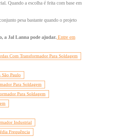
rial. Quando a escolha é feita com base em
 conjunto pesa bastante quando o projeto
o, a Jal Lanna pode ajudar.
Entre em
rdas Com Transformador Para Soldagem
 São Paulo
rmador Para Soldagem
formador Para Soldagem
gem
mador Industrial
édia Frequência