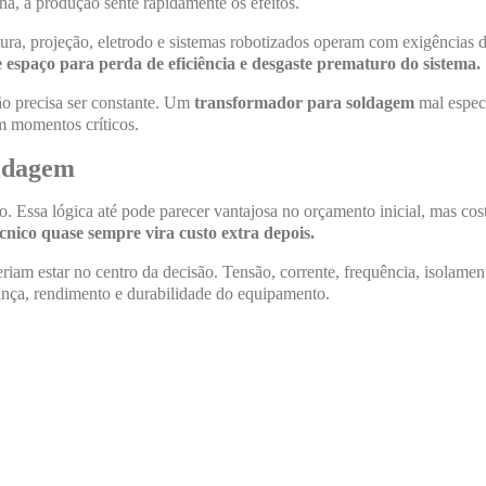
ha, a produção sente rapidamente os efeitos.
ra, projeção, eletrodo e sistemas robotizados operam com exigências di
 espaço para perda de eficiência e desgaste prematuro do sistema.
ção precisa ser constante. Um
transformador para soldagem
mal especi
em momentos críticos.
oldagem
 Essa lógica até pode parecer vantajosa no orçamento inicial, mas co
écnico quase sempre vira custo extra depois.
riam estar no centro da decisão. Tensão, corrente, frequência, isolamen
nça, rendimento e durabilidade do equipamento.